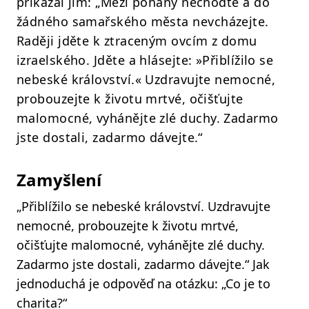
přikázal jim: „Mezi pohany nechoďte a do
žádného samařského města nevcházejte.
Raději jděte k ztraceným ovcím z domu
izraelského. Jděte a hlásejte: »Přiblížilo se
nebeské království.« Uzdravujte nemocné,
probouzejte k životu mrtvé, očišťujte
malomocné, vyhánějte zlé duchy. Zadarmo
jste dostali, zadarmo dávejte.“
Zamyšlení
„Přiblížilo se nebeské království. Uzdravujte
nemocné, probouzejte k životu mrtvé,
očišťujte malomocné, vyhánějte zlé duchy.
Zadarmo jste dostali, zadarmo dávejte.“ Jak
jednoduchá je odpověď na otázku: „Co je to
charita?“