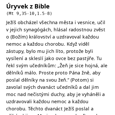
Úryvek z Bible
(
Mt 9,35-10,1.5-8
)
Ježíš obcházel všechna města i vesnice, učil
v jejich synagógách, hlásal radostnou zvěst
o (Božím) království a uzdravoval každou
nemoc a každou chorobu. Když viděl
zástupy, bylo mu jich líto, protože byli
vysílení a skleslí jako ovce bez pastýře. Tu
řekl svým učedníkům: „Žeň je sice hojná, ale
dělníků málo. Proste proto Pána žně, aby
poslal dělníky na svou žeň.“ (Potom) si
zavolal svých dvanáct učedníků a dal jim
moc nad nečistými duchy, aby je vyháněli a
uzdravovali každou nemoc a každou
chorobu. Těchto dvanáct Ježíš poslal a