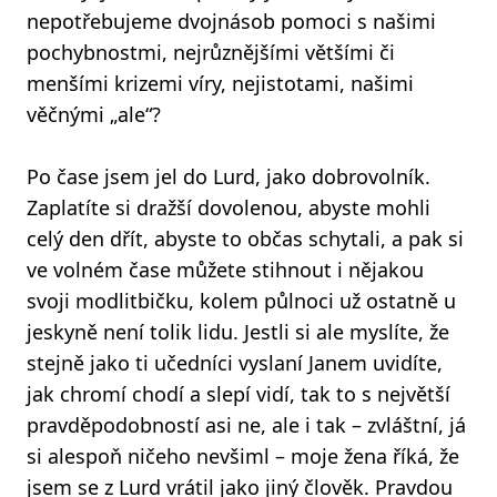
nepotřebujeme dvojnásob pomoci s našimi
pochybnostmi, nejrůznějšími většími či
menšími krizemi víry, nejistotami, našimi
věčnými „ale“?
Po čase jsem jel do Lurd, jako dobrovolník.
Zaplatíte si dražší dovolenou, abyste mohli
celý den dřít, abyste to občas schytali, a pak si
ve volném čase můžete stihnout i nějakou
svoji modlitbičku, kolem půlnoci už ostatně u
jeskyně není tolik lidu. Jestli si ale myslíte, že
stejně jako ti učedníci vyslaní Janem uvidíte,
jak chromí chodí a slepí vidí, tak to s největší
pravděpodobností asi ne, ale i tak – zvláštní, já
si alespoň ničeho nevšiml – moje žena říká, že
jsem se z Lurd vrátil jako jiný člověk. Pravdou