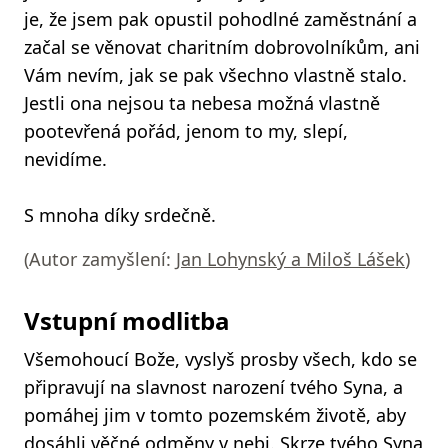
je, že jsem pak opustil pohodlné zaměstnání a
začal se věnovat charitním dobrovolníkům, ani
Vám nevím, jak se pak všechno vlastně stalo.
Jestli ona nejsou ta nebesa možná vlastně
pootevřená pořád, jenom to my, slepí,
nevidíme.
S mnoha díky srdečně.
(Autor zamyšlení:
Jan Lohynský a Miloš Lášek
)
Vstupní modlitba
Všemohoucí Bože, vyslyš prosby všech, kdo se
připravují na slavnost narození tvého Syna, a
pomáhej jim v tomto pozemském životě, aby
dosáhli věčné odměny v nebi. Skrze tvého Syna