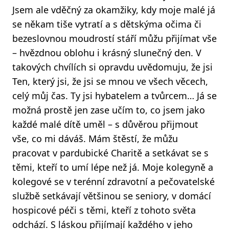
Jsem ale vděčný za okamžiky, kdy moje malé já
se někam tiše vytratí a s dětskýma očima či
bezeslovnou moudrostí stáří můžu přijímat vše
– hvězdnou oblohu i krásný slunečný den. V
takových chvílích si opravdu uvědomuju, že jsi
Ten, který jsi, že jsi se mnou ve všech věcech,
celý můj čas. Ty jsi hybatelem a tvůrcem… Já se
možná prostě jen zase učím to, co jsem jako
každé malé dítě uměl – s důvěrou přijmout
vše, co mi dáváš. Mám štěstí, že můžu
pracovat v pardubické Charitě a setkávat se s
těmi, kteří to umí lépe než já. Moje kolegyně a
kolegové se v terénní zdravotní a pečovatelské
službě setkávají většinou se seniory, v domácí
hospicové péči s těmi, kteří z tohoto světa
odchází. S láskou přijímají každého v jeho