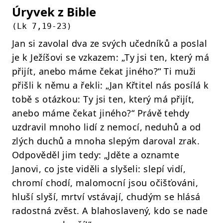
Úryvek z Bible
(
Lk 7,19-23
)
Jan si zavolal dva ze svých učedníků a poslal
je k Ježíšovi se vzkazem: „Ty jsi ten, který má
přijít, anebo máme čekat jiného?“ Ti muži
přišli k němu a řekli: „Jan Křtitel nás posílá k
tobě s otázkou: Ty jsi ten, který má přijít,
anebo máme čekat jiného?“ Právě tehdy
uzdravil mnoho lidí z nemocí, neduhů a od
zlých duchů a mnoha slepým daroval zrak.
Odpověděl jim tedy: „Jděte a oznamte
Janovi, co jste viděli a slyšeli: slepí vidí,
chromí chodí, malomocní jsou očišťováni,
hluší slyší, mrtví vstávají, chudým se hlásá
radostná zvěst. A blahoslavený, kdo se nade