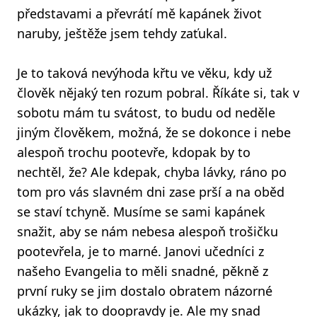
představami a převrátí mě kapánek život
naruby, ještěže jsem tehdy zaťukal.
Je to taková nevýhoda křtu ve věku, kdy už
člověk nějaký ten rozum pobral. Říkáte si, tak v
sobotu mám tu svátost, to budu od neděle
jiným člověkem, možná, že se dokonce i nebe
alespoň trochu pootevře, kdopak by to
nechtěl, že? Ale kdepak, chyba lávky, ráno po
tom pro vás slavném dni zase prší a na oběd
se staví tchyně. Musíme se sami kapánek
snažit, aby se nám nebesa alespoň trošičku
pootevřela, je to marné. Janovi učedníci z
našeho Evangelia to měli snadné, pěkně z
první ruky se jim dostalo obratem názorné
ukázky, jak to doopravdy je. Ale my snad