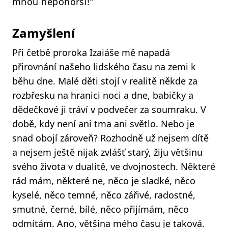
mnou nepohorší!“
Zamyšlení
Při četbě proroka Izaiáše mě napadá
přirovnání našeho lidského času na zemi k
běhu dne. Malé děti stojí v realitě někde za
rozbřesku na hranici noci a dne, babičky a
dědečkové ji tráví v podvečer za soumraku. V
době, kdy není ani tma ani světlo. Nebo je
snad obojí zároveň? Rozhodně už nejsem dítě
a nejsem ještě nijak zvlášť starý, žiju většinu
svého života v dualitě, ve dvojnostech. Některé
rád mám, některé ne, něco je sladké, něco
kyselé, něco temné, něco zářivé, radostné,
smutné, černé, bílé, něco přijímám, něco
odmítám. Ano, většina mého času je taková.